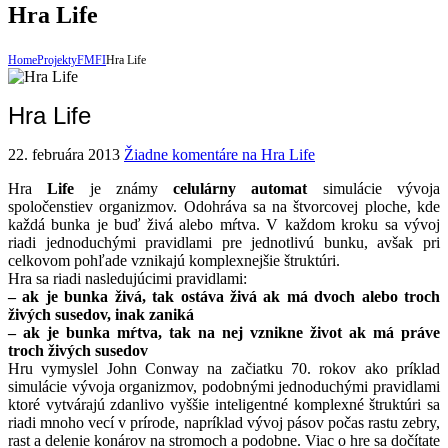
Hra Life
Home
Projekty
FMFI
Hra Life
Hra Life
22. februára 2013
Žiadne komentáre
na Hra Life
Hra
Life
je známy
celulárny automat
simulácie vývoja
spoločenstiev organizmov. Odohráva sa na štvorcovej ploche, kde
každá bunka je buď živá alebo mŕtva. V každom kroku sa vývoj
riadi jednoduchými pravidlami pre jednotlivú bunku, avšak pri
celkovom pohľade vznikajú komplexnejšie štruktúri.
Hra sa riadi nasledujúcimi pravidlami:
– ak je bunka živá, tak ostáva živá ak má dvoch alebo troch
živých susedov, inak zaniká
– ak je bunka mŕtva, tak na nej vznikne život ak má práve
troch živých susedov
Hru vymyslel John Conway na začiatku 70. rokov ako príklad
simulácie vývoja organizmov, podobnými jednoduchými pravidlami
ktoré vytvárajú zdanlivo vyššie inteligentné komplexné štruktúri sa
riadi mnoho vecí v prírode, napríklad vývoj pásov počas rastu zebry,
rast a delenie konárov na stromoch a podobne. Viac o hre sa dočítate