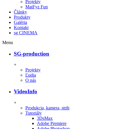
Projekty
MatFyz Fun
Články
Produkty
Galéria
Kontakt
sg CINEMA
Menu
SG-production
+
Projekty
Ľudia
O nás
VideoInfo
+
Produkcia, kamera, strih
Tutoriály
3DsMax
Adobe Premiere
Adobe Photoshop