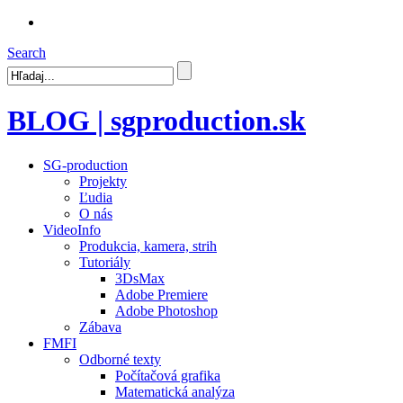
Search
BLOG | sgproduction.sk
SG-production
Projekty
Ľudia
O nás
VideoInfo
Produkcia, kamera, strih
Tutoriály
3DsMax
Adobe Premiere
Adobe Photoshop
Zábava
FMFI
Odborné texty
Počítačová grafika
Matematická analýza