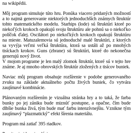
na wikipédii.
Môj program simuluje túto hru. Ponúka viacero pridaných možností
a to najmä generovanie niektorých jednoduchších známych štruktúr
tohto matematického modelu. Starhips (lode) sú štruktúri ktoré po
niekoľých krokoch opakujú svoju štruktúru ale pohnú sa o niekoľko
políčok ďalej. Oscilátori po niekoľkých krokoch opakujú štruktúru
na mieste. Matuzalemovia sú jednoduché malé štruktúri, z ktorých
sa vyvýja veľmi veľká štruktúra, ktorá sa ustáli až po mnohých
tisíckach krokov. Guns (zbrane) sú štruktúri, ktoré do nekonečna
generujú nový život.
V mojom programe je len malý zlomok štruktúr, ktoré sú v tejto hre
známe. Je aj mnoho obrovských štruktúr zložených z tisícov buniek.
Naviac môj program obsahuje rozšírenie v podobe generovaného
zvuku na základe aktuálneho počtu živých buniek, čo vytvára
zaujímavé kombinácie.
Plánovaným rozšírením je vizuálna stránka hry a to taká, že farba
bunky po jej zániku bude miznúť postupne, a opačne, čím bude
dlhšie bunka živá, tým bude mať farbu intenzívnejšiu. Vznikne tým
zaujímavý “plazmatický” efekt šírenia materiálu.
Program má zatiaľ 395 riadkov.