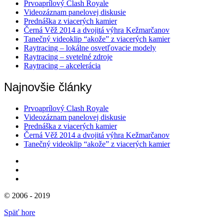
Prvoaprílový Clash Royale
Videozáznam panelovej diskusie
Prednáška z viacerých kamier
Černá Věž 2014 a dvojitá výhra Kežmarčanov
Tanečný videoklip “akože” z viacerých kamier
Raytracing – lokálne osvetľovacie modely
Raytracing – svetelné zdroje
Raytracing – akcelerácia
Najnovšie články
Prvoaprílový Clash Royale
Videozáznam panelovej diskusie
Prednáška z viacerých kamier
Černá Věž 2014 a dvojitá výhra Kežmarčanov
Tanečný videoklip “akože” z viacerých kamier
© 2006 - 2019
Späť hore