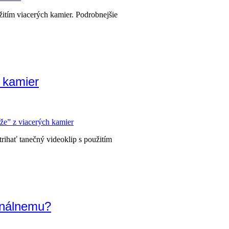
žitím viacerých kamier. Podrobnejšie
h kamier
že” z viacerých kamier
rihať tanečný videoklip s použitím
ionálnemu?