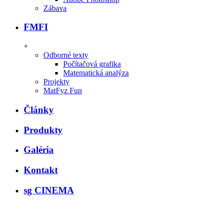
Zábava
FMFI
+
Odborné texty
Počítačová grafika
Matematická analýza
Projekty
MatFyz Fun
Články
Produkty
Galéria
Kontakt
sg CINEMA