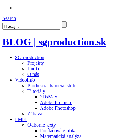
Search
BLOG | sgproduction.sk
SG-production
Projekty
Ľudia
O nás
VideoInfo
Produkcia, kamera, strih
Tutoriály
3DsMax
Adobe Premiere
Adobe Photoshop
Zábava
FMFI
Odborné texty
Počítačová grafika
Matematická analýza