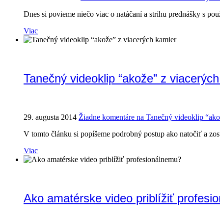
Dnes si povieme niečo viac o natáčaní a strihu prednášky s pou
Viac
Tanečný videoklip “akože” z viacerýc
29. augusta 2014
Žiadne komentáre
na Tanečný videoklip “ako
V tomto článku si popíšeme podrobný postup ako natočiť a zost
Viac
Ako amatérske video priblížiť profes