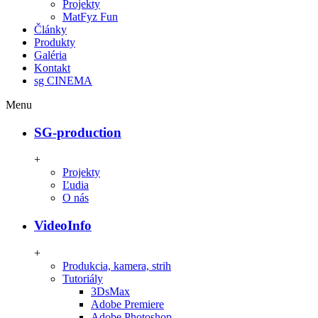
Projekty
MatFyz Fun
Články
Produkty
Galéria
Kontakt
sg CINEMA
Menu
SG-production
+
Projekty
Ľudia
O nás
VideoInfo
+
Produkcia, kamera, strih
Tutoriály
3DsMax
Adobe Premiere
Adobe Photoshop