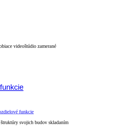
sobiace videoštúdio zamerané
funkcie
ozdielové funkcie
né štruktúry svojich budov skladaním