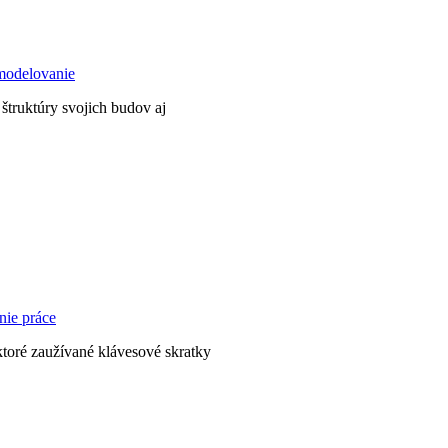
modelovanie
 štruktúry svojich budov aj
nie práce
ktoré zaužívané klávesové skratky