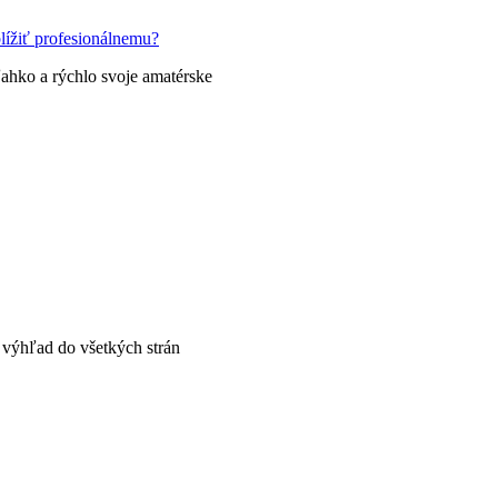
lížiť profesionálnemu?
ľahko a rýchlo svoje amatérske
y výhľad do všetkých strán